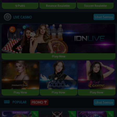
9 Putts
Bounce Roulette
Soccer Roulette
Lihat Semua
LIVE CASINO
Play Now
Play Now
Play Now
Play Now
POPULAR
Lihat Semua
PROMO