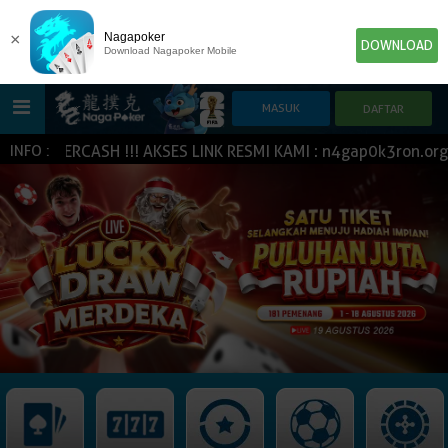
×
Nagapoker
DOWNLOAD
Download Nagapoker Mobile
JOKERCASH !!! AKSES LINK RESMI KAMI : n4gap0k3ron.org, 
INFO :
HOME
POKER
SLOT GAME
IDN E-LOTTERY
NEW
NEW
SPORTBOOK
LIVE CASINO
IDNLIVE
NEW
TOGEL
ESPORTS
ARCADE
NEW
NEW
NEW
IDNTRADE
TEMBAK IKAN
IDNRAFFLE