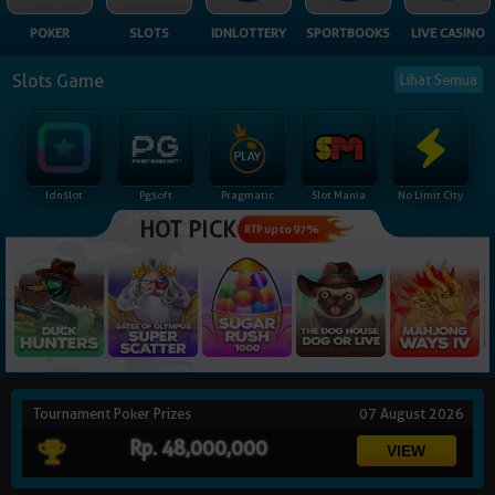
NEW
POKER
SLOTS
IDNLOTTERY
SPORTBOOKS
LIVE CASINO
TANGKAS
RTP
Slots Game
Lihat Semua
DEPOSIT
WITHDRAW
Idnslot
Pgsoft
Pragmatic
Slot Mania
No Limit City
PROMOSI
HOT PICK
RTP up to 97%
DOWNLOAD
REFERRAL
JACKPOT
Tournament Poker Prizes
07 August 2026
VIP MEMBER
Rp. 48,000,000
HUBUNGI KAMI