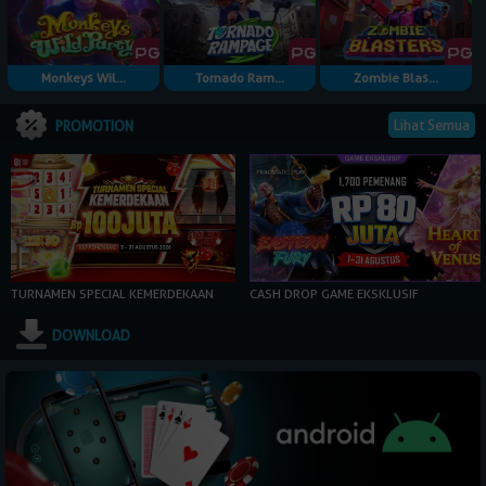
Monkeys Wil...
Tornado Ram...
Zombie Blas...
Lihat Semua
PROMOTION
TURNAMEN SPECIAL KEMERDEKAAN
CASH DROP GAME EKSKLUSIF
DOWNLOAD