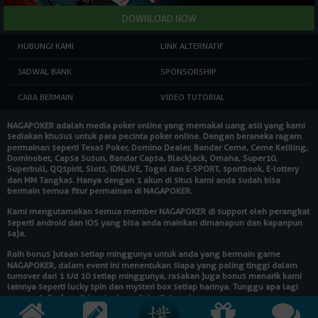
HUBUNGI KAMI
LINK ALTERNATIF
JADWAL BANK
SPONSORSHIP
CARA BERMAIN
VIDEO TUTORIAL
NAGAPOKER
adalah media poker online yang memakai uang asli yang kami
sediakan khusus untuk para pecinta poker online. Dengan beraneka ragam
permainan seperti Texas Poker, Domino Dealer, Bandar Ceme, Ceme Keliling,
Dominobet, Capsa Susun, Bandar Capsa, Blackjack, Omaha, Super10,
Superbull, QQspirit, Slots, IDNLIVE, Togel dan E-SPORT, sportbook, E-lottery
dan MM Tangkas. Hanya dengan 1 akun di situs kami anda sudah bisa
bermain semua fitur permainan di
NAGAPOKER
.
Kami mengutamakan semua member
NAGAPOKER
di support oleh perangkat
seperti android dan IOS yang bisa anda mainkan dimanapun dan kapanpun
saja.
Raih bonus jutaan setiap minggunya untuk anda yang bermain game
NAGAPOKER
, dalam event ini menentukan siapa yang paling tinggi dalam
turnover dari 1 s/d 10 setiap minggunya, rasakan juga bonus menarik kami
lainnya seperti lucky spin dan mysteri box setiap harinya. Tunggu apa lagi
segera daftarkan diri anda dan raih hadiahnya!