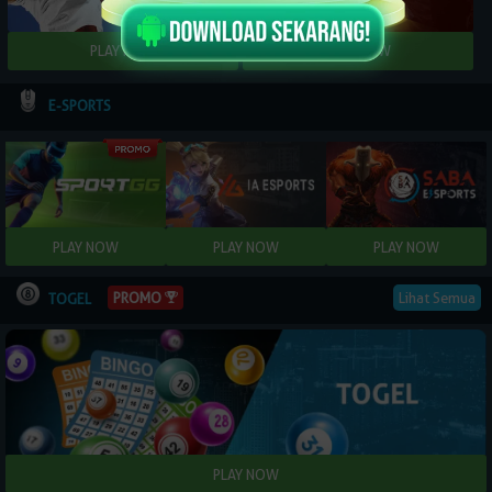
E-SPORTS
Lihat Semua
PROMO
TOGEL