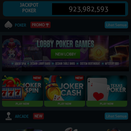
JACKPOT
923,982,593
POKER
© 2026 NagaPoker. All Rights Reserved | 18+
Lihat Semua
PROMO
POKER
Lihat Semua
NEW
ARCADE