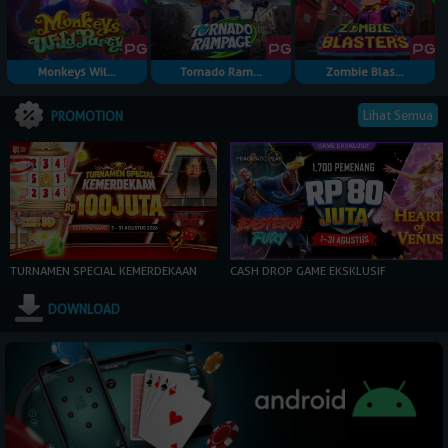
Monkeys Wil...
Tornado Ram...
Zombie Blas...
Lihat Semua
PROMOTION
TURNAMEN SPECIAL KEMERDEKAAN
CASH DROP GAME EKSKLUSIF
DOWNLOAD