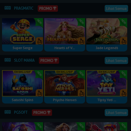
PRAGMATIC
Lihat Semua
PROMO
Super Serge
Hearts of V...
Jade Legends
SLOT MANIA
Lihat Semua
PROMO
Satoshi Spins
Psycho Heroes
Tipsy Yeti ...
PGSOFT
Lihat Semua
PROMO