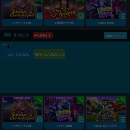
Lamp of Cor...
Chinchirorin
Soda Man
IDNSLOT
Lihat Semua
PROMO
Lamp of Cor...
Soda Man
2026 GOLDEN...