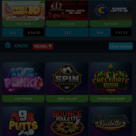
322
6:54:49
115
894
7:27:21
IDNLIVE
Lihat Semua
PROMO
Live Plinko
Spin Soccer
Checkmate Rush