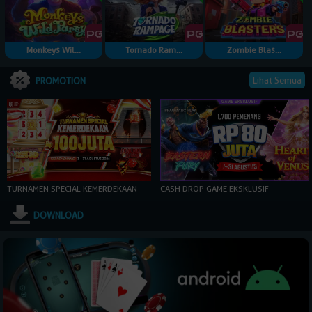
Monkeys Wil...
Tornado Ram...
Zombie Blas...
Lihat Semua
PROMOTION
TURNAMEN SPECIAL KEMERDEKAAN
CASH DROP GAME EKSKLUSIF
DOWNLOAD