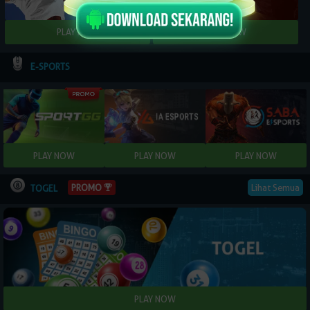
E-SPORTS
Lihat Semua
PROMO
TOGEL