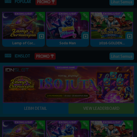
POPULAR
Lihat Semua
PROMO
Lamp of Cor...
Soda Man
2026 GOLDEN...
IDNSLOT
Lihat Semua
PROMO