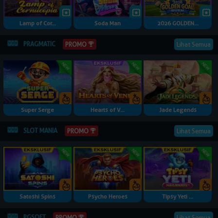
Lamp of Cor...
Soda Man
2026 GOLDEN...
PRAGMATIC
Lihat Semua
PROMO
Super Serge
Hearts of V...
Jade Legends
SLOT MANIA
Lihat Semua
PROMO
Satoshi Spins
Psycho Heroes
Tipsy Yeti ...
PGSOFT
Lihat Semua
PROMO