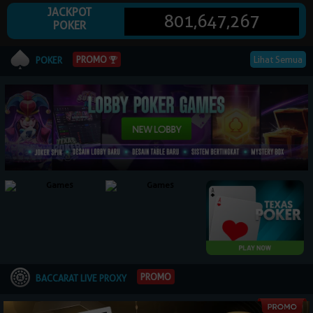
JACKPOT
801,647,267
POKER
Lihat Semua
PROMO
POKER
PROMO
BACCARAT LIVE PROXY