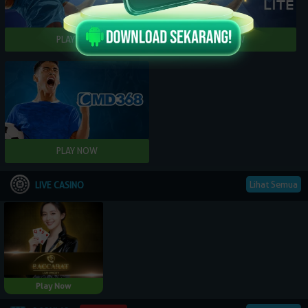
Lihat Semua
LIVE CASINO
Play Now