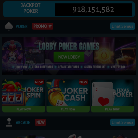
JACKPOT
918,151,582
POKER
© 2026 NagaPoker. All Rights Reserved | 18+
PROMO
Lihat Semua
POKER
Lihat Semua
NEW
ARCADE