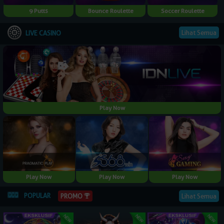
9 Putts
Bounce Roulette
Soccer Roulette
Lihat Semua
LIVE CASINO
Play Now
Play Now
Play Now
Play Now
POPULAR
PROMO
Lihat Semua