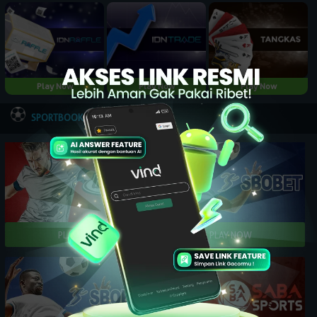
Play Now
Play Now
Play Now
NEW
SPORTBOOK