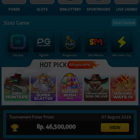
NEW
POKER
SLOTS
IDNLOTTERY
SPORTBOOKS
LIVE CASINO
TANGKAS
RTP
Slots Game
Lihat Semua
DEPOSIT
WITHDRAW
Idnslot
Pgsoft
Pragmatic
Slot Mania
No Limit City
PROMOSI
HOT PICK
RTP up to 97%
DOWNLOAD
REFERRAL
JACKPOT
Tournament Poker Prizes
07 August 2026
VIP MEMBER
Rp. 46,500,000
HUBUNGI KAMI