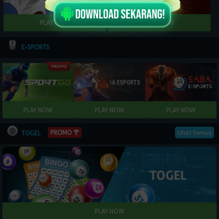
E-SPORTS
PROMO
Lihat Semua
TOGEL