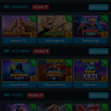
PRAGMATIC
PROMO
Lihat Semua
Hearts of V...
Jade Legends
Eastern Fury
SLOT MANIA
PROMO
Lihat Semua
Satoshi Spins
Psycho Heroes
Tipsy Yeti ...
PGSOFT
PROMO
Lihat Semua