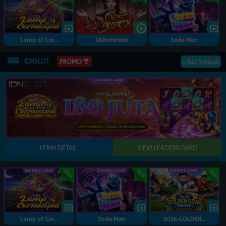
Lamp of Cor...
Chinchirorin
Soda Man
IDNSLOT
PROMO
Lihat Semua
Lamp of Cor...
Soda Man
2026 GOLDEN...