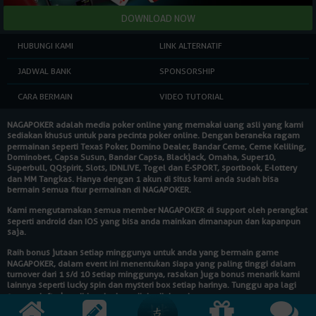
HUBUNGI KAMI
LINK ALTERNATIF
JADWAL BANK
SPONSORSHIP
CARA BERMAIN
VIDEO TUTORIAL
NAGAPOKER
adalah media poker online yang memakai uang asli yang kami
sediakan khusus untuk para pecinta poker online. Dengan beraneka ragam
permainan seperti Texas Poker, Domino Dealer, Bandar Ceme, Ceme Keliling,
Dominobet, Capsa Susun, Bandar Capsa, Blackjack, Omaha, Super10,
Superbull, QQspirit, Slots, IDNLIVE, Togel dan E-SPORT, sportbook, E-lottery
dan MM Tangkas. Hanya dengan 1 akun di situs kami anda sudah bisa
bermain semua fitur permainan di
NAGAPOKER
.
Kami mengutamakan semua member
NAGAPOKER
di support oleh perangkat
seperti android dan IOS yang bisa anda mainkan dimanapun dan kapanpun
saja.
Raih bonus jutaan setiap minggunya untuk anda yang bermain game
NAGAPOKER
, dalam event ini menentukan siapa yang paling tinggi dalam
turnover dari 1 s/d 10 setiap minggunya, rasakan juga bonus menarik kami
lainnya seperti lucky spin dan mysteri box setiap harinya. Tunggu apa lagi
segera daftarkan diri anda dan raih hadiahnya!