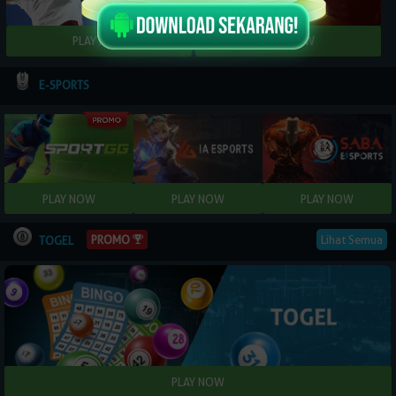
E-SPORTS
Lihat Semua
PROMO
TOGEL