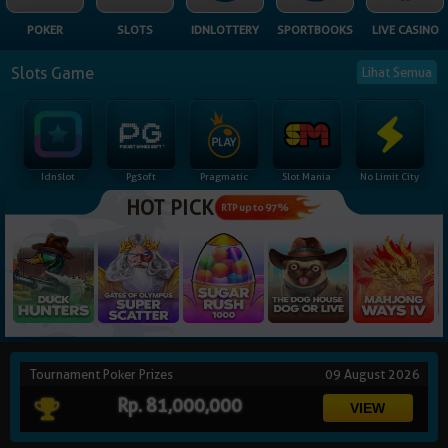
NEW
POKER
SLOTS
IDNLOTTERY
SPORTBOOKS
LIVE CASINO
TANGKAS
RTP
Slots Game
Lihat Semua
DEPOSIT
WITHDRAW
Idnslot
Pgsoft
Pragmatic
Slot Mania
No Limit City
PROMOSI
HOT PICK
RTP up to 97%
DOWNLOAD
REFERRAL
JACKPOT
Tournament Poker Prizes
09 August 2026
VIP MEMBER
Rp. 81,000,000
HUBUNGI KAMI