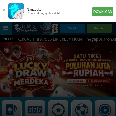
×
Nagapoker
DOWNLOAD
Download Nagapoker Mobile
U JOKERCASH !!! AKSES LINK RESMI KAMI : n4gap0k3ron.org,
INFO :
HOME
POKER
SLOT GAME
IDN E-LOTTERY
NEW
NEW
SPORTBOOK
LIVE CASINO
IDNLIVE
NEW
TOGEL
ESPORTS
ARCADE
NEW
NEW
NEW
IDNTRADE
TEMBAK IKAN
IDNRAFFLE