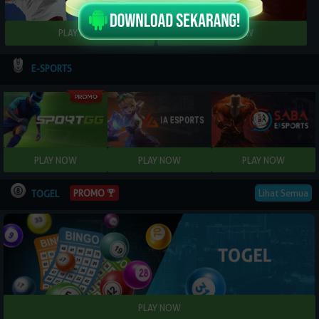
E-SPORTS
Lihat Semua
PROMO
TOGEL