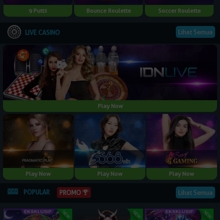
9 Putts
Bounce Roulette
Soccer Roulette
Lihat Semua
LIVE CASINO
Play Now
Play Now
Play Now
Play Now
POPULAR
Lihat Semua
PROMO