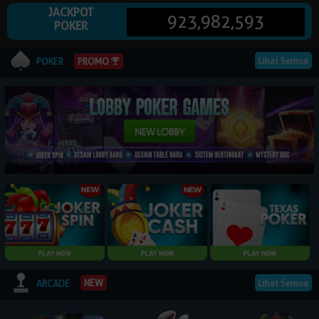
JACKPOT
923,982,593
POKER
© 2026 NagaPoker. All Rights Reserved | 18+
Lihat Semua
PROMO
POKER
Lihat Semua
NEW
ARCADE