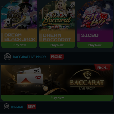
Play Now
Play Now
Play Now
PROMO
BACCARAT LIVE PROXY
Play Now
NEW
IDNMAX