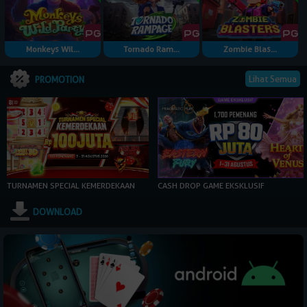
Monkeys Wil...
Tornado Ram...
Zombie Blas...
Lihat Semua
PROMOTION
TURNAMEN SPECIAL KEMERDEKAAN
CASH DROP GAME EKSKLUSIF
DOWNLOAD