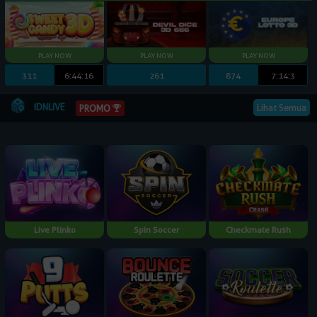
311
6:44:15
261
874
7:14:2
IDNLIVE
Lihat Semua
PROMO
Live Plinko
Spin Soccer
Checkmate Rush