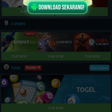
E-SPORTS
Lihat Semua
PROMO
TOGEL