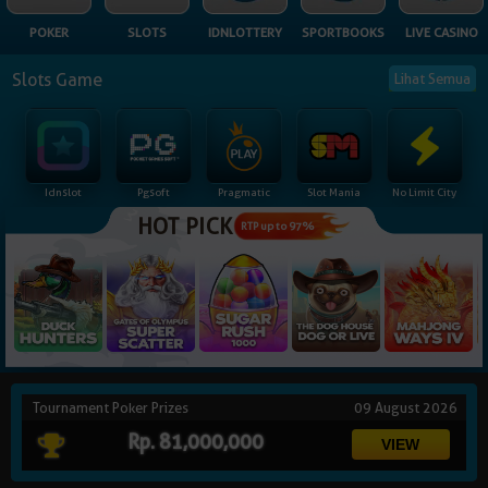
NEW
POKER
SLOTS
IDNLOTTERY
SPORTBOOKS
LIVE CASINO
TANGKAS
RTP
Slots Game
Lihat Semua
DEPOSIT
WITHDRAW
Idnslot
Pgsoft
Pragmatic
Slot Mania
No Limit City
PROMOSI
HOT PICK
RTP up to 97%
DOWNLOAD
REFERRAL
JACKPOT
Tournament Poker Prizes
09 August 2026
VIP MEMBER
Rp. 81,000,000
HUBUNGI KAMI