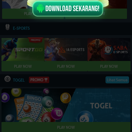
E-SPORTS
Lihat Semua
PROMO
TOGEL