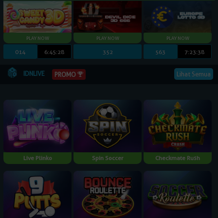
014
6:45:27
352
563
7:23:37
IDNLIVE
Lihat Semua
PROMO
Live Plinko
Spin Soccer
Checkmate Rush