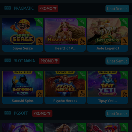
PRAGMATIC
Lihat Semua
PROMO
Super Serge
Hearts of V...
Jade Legends
SLOT MANIA
Lihat Semua
PROMO
Satoshi Spins
Psycho Heroes
Tipsy Yeti ...
PGSOFT
Lihat Semua
PROMO